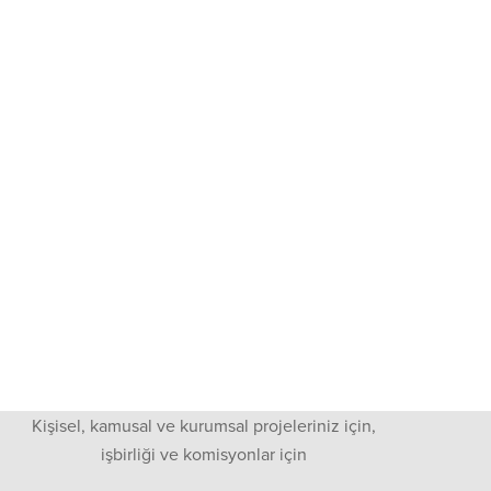
Kişisel, kamusal ve kurumsal projeleriniz için,
işbirliği ve komisyonlar için